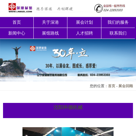
首页
关于深港
展会计划
我们的服务
新闻中心
展馆路线
人才招聘
联系我们
您的位置：
首页
-
展会回顾
沈阳科德机械