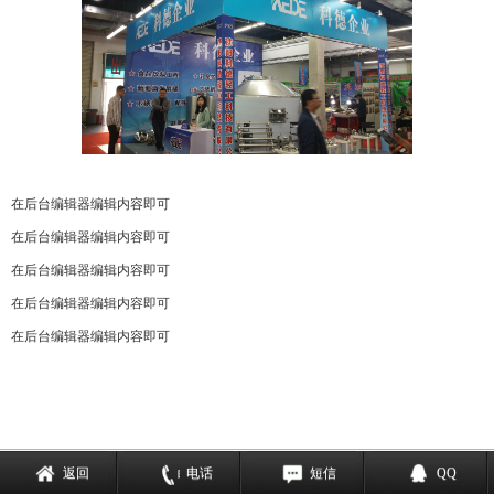
在后台编辑器编辑内容即可
在后台编辑器编辑内容即可
在后台编辑器编辑内容即可
在后台编辑器编辑内容即可
在后台编辑器编辑内容即可
返回
电话
短信
QQ